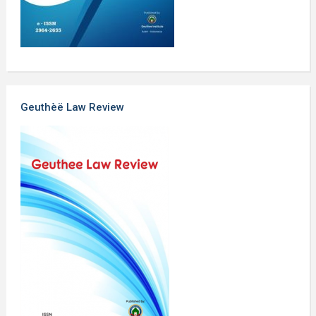
Geuthèë Law Review