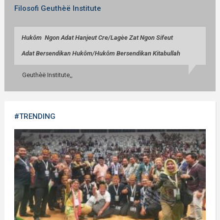
Filosofi Geuthèë Institute
Huk
ô
m Ngon Adat Hanjeut Cre/
Lag
èe
Zat Ngon Sifeut
Adat Bersendikan Huk
ô
m/
Huk
ô
m Bersendikan Kitabullah
Geuthèë Institute,,
#TRENDING