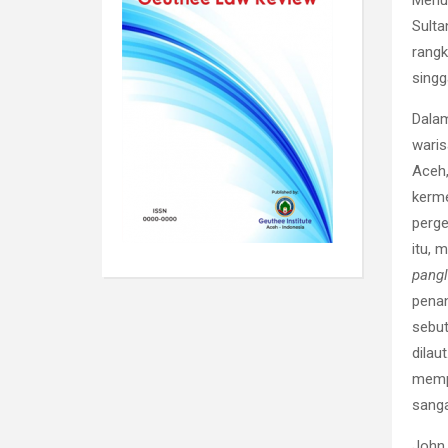
Menur
Sulta
rangk
singg
Dalam
wari
Aceh,
kerme
perge
itu, 
pangl
penan
sebu
dilau
memp
sanga
John 