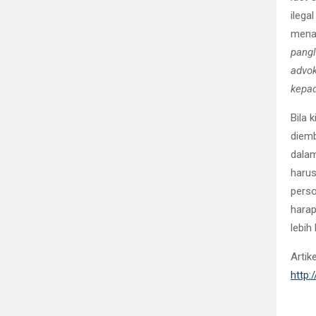
ilega
menan
pangl
advok
kepad
Bila 
diem
dalam
harus
perso
harap
lebih
Artik
http: