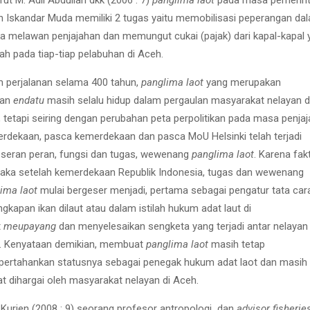
ut M. Adli Abdullah dkk (2006 : 7)
panglima laot
pada masa pemerin
n Iskandar Muda memiliki 2 tugas yaitu memobilisasi peperangan da
a melawan penjajahan dan memungut cukai (pajak) dari kapal-kapal 
ah pada tiap-tiap pelabuhan di Aceh.
 perjalanan selama 400 tahun,
panglima laot
yang merupakan
san
endatu
masih selalu hidup dalam pergaulan masyarakat nelayan d
 tetapi seiring dengan perubahan peta perpolitikan pada masa penjaj
rdekaan, pasca kemerdekaan dan pasca MoU Helsinki telah terjadi
seran peran, fungsi dan tugas, wewenang
panglima laot
. Karena fak
maka setelah kemerdekaan Republik Indonesia, tugas dan wewenang
ima laot
mulai bergeser menjadi, pertama sebagai pengatur tata car
gkapan ikan dilaut atau dalam istilah hukum adat laut di
t
meupayang
dan menyelesaikan sengketa yang terjadi antar nelayan
t. Kenyataan demikian, membuat
panglima laot
masih tetap
ertahankan statusnya sebagai penegak hukum adat laot dan masih
t dihargai oleh masyarakat nelayan di Aceh.
Kurien (2008 : 9) seorang profesor antropologi dan
advisor fisherie