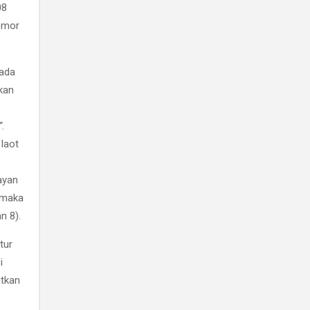
08
omor
pada
kan
”
.
 laot
ayan
 maka
n 8).
tur
i
tkan