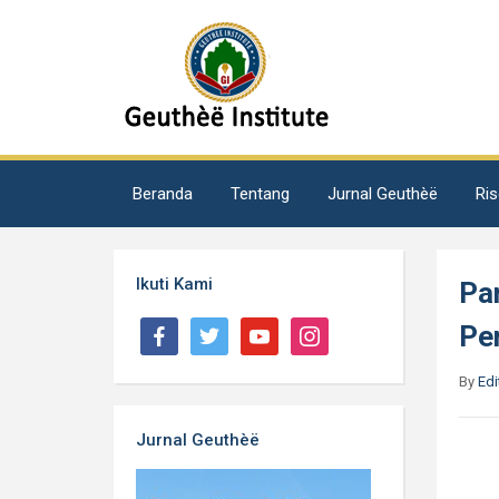
Beranda
Tentang
Jurnal Geuthèë
Ris
Ikuti Kami
Pa
Pe
By
Edi
Jurnal Geuthèë