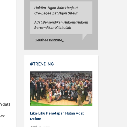
Huk
ô
m Ngon Adat Hanjeut
Cre/
Lag
èe
Zat Ngon Sifeut
Adat Bersendikan Huk
ô
m/
Huk
ô
m
Bersendikan Kitabullah
Geuthèë Institute,,
#TRENDING
Adat)
Lika-Liku Penetapan Hutan Adat
Ace
Mukim