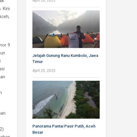
aik
April 26, 2025
 Kini
Aceh,
mor 9
nun
Jelajah Gunung Ranu Kumbolo, Jawa
i
Timur
asi
April 25, 2025
kan
h
han
Panorama Pantai Pasir Putih, Aceh
2).
Besar