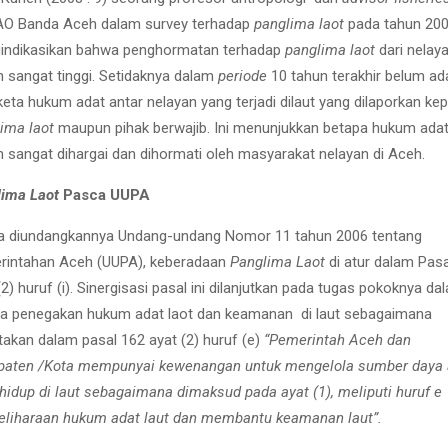
AO Banda Aceh dalam survey terhadap
panglima laot
pada tahun 20
indikasikan bahwa penghormatan terhadap
panglima laot
dari nelay
 sangat tinggi. Setidaknya dalam
periode
10 tahun terakhir belum ad
eta hukum adat antar nelayan yang terjadi dilaut yang dilaporkan ke
ima laot
maupun pihak berwajib. Ini menunjukkan betapa hukum adat
 sangat dihargai dan dihormati oleh masyarakat nelayan di Aceh.
lima Laot
Pasca UUPA
a diundangkannya Undang-undang Nomor 11 tahun 2006 tentang
rintahan Aceh (UUPA), keberadaan
Panglima Laot
di atur dalam Pasa
(2) huruf (i). Sinergisasi pasal ini dilanjutkan pada tugas pokoknya da
a penegakan hukum adat laot dan keamanan di laut sebagaimana
takan dalam pasal 162 ayat (2) huruf (e)
“Pemerintah Aceh dan
paten /Kota mempunyai kewenangan untuk mengelola sumber daya
hidup di laut sebagaimana dimaksud pada ayat (1), meliputi huruf e
eliharaan hukum adat laut dan membantu keamanan laut”.