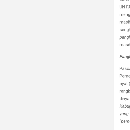
UN F
meng
masih
sengk
pangl
masih
Pang
Pasc
Peme
ayat 
rangk
dinya
Kabu
yang 
“pem