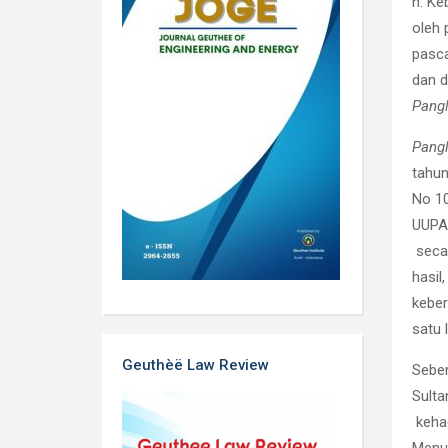
h. K
oleh
pasca
dan 
Pang
Pang
tahun
No 10
UUPA.
seca
hasil
keber
satu 
Geuthèë Law Review
Sebe
Sulta
keha