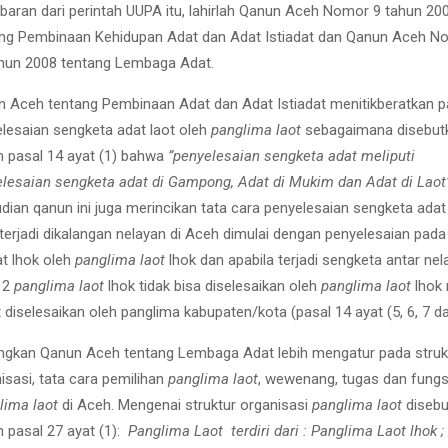
baran dari perintah UUPA itu, lahirlah Qanun Aceh Nomor 9 tahun 20
ang Pembinaan Kehidupan Adat dan Adat Istiadat dan Qanun Aceh N
hun 2008 tentang Lembaga Adat.
 Aceh tentang Pembinaan Adat dan Adat Istiadat menitikberatkan 
lesaian sengketa adat laot oleh
panglima laot
sebagaimana disebut
 pasal 14 ayat (1) bahwa
”penyelesaian sengketa adat meliputi
lesaian sengketa adat di Gampong, Adat di Mukim dan Adat di Laot
ian qanun ini juga merincikan tata cara penyelesaian sengketa adat
terjadi dikalangan nelayan di Aceh dimulai dengan penyelesaian pada
at lhok oleh
panglima laot
lhok dan apabila terjadi sengketa antar nel
 2
panglima laot
lhok tidak bisa diselesaikan oleh
panglima laot
lhok
 diselesaikan oleh panglima kabupaten/kota (pasal 14 ayat (5, 6, 7 da
gkan Qanun Aceh tentang Lembaga Adat lebih mengatur pada struk
isasi, tata cara pemilihan
panglima laot
, wewenang, tugas dan fungs
lima laot
di Aceh. Mengenai struktur organisasi
panglima laot
disebu
 pasal 27 ayat (1):
Panglima Laot terdiri dari : Panglima Laot lhok ;