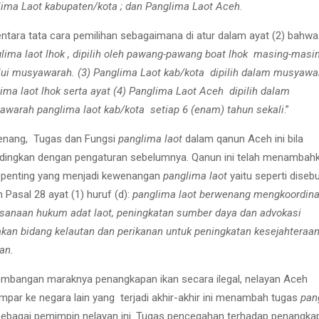
ima Laot kabupaten/kota ; dan Panglima Laot Aceh
.
tara tata cara pemilihan sebagaimana di atur dalam ayat (2) bahwa
lima laot lhok , dipilih oleh pawang-pawang boat lhok masing-masi
ui musyawarah. (3) Panglima Laot kab/kota dipilih dalam musyawa
ima laot lhok serta ayat (4) Panglima Laot Aceh dipilih dalam
warah panglima laot kab/kota setiap 6 (enam) tahun sekali
.”
nang, Tugas dan Fungsi
panglima laot
dalam qanun Aceh ini bila
dingkan dengan pengaturan sebelumnya. Qanun ini telah menambah
 penting yang menjadi kewenangan
panglima laot
yaitu seperti diseb
 Pasal 28 ayat (1) huruf (d):
panglima laot berwenang mengkoordina
sanaan hukum adat laot, peningkatan sumber daya dan advokasi
akan bidang kelautan dan perikanan untuk peningkatan kesejahteraa
an.
mbangan maraknya penangkapan ikan secara ilegal, nelayan Aceh
mpar ke negara lain yang terjadi akhir-akhir ini menambah tugas
pan
ebagai pemimpin nelayan ini. Tugas pencegahan terhadap penangka