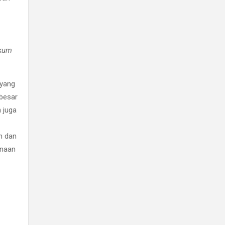
ukum
 yang
 besar
 juga
n dan
inaan