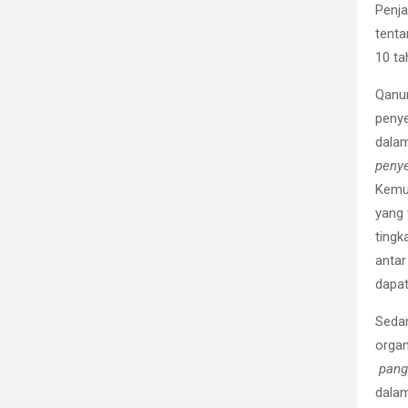
Penja
tent
10 ta
Qanun
penye
dalam
penye
Kemud
yang 
tingk
antar
dapat
Sedan
organ
pang
dalam