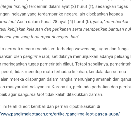
l
(ilegal fishing
) tercermin dalam ayat (2) huruf (f), sedangkan tugas
gani nelayan yang terdampar ke negara lain dibebankan kepada
ima laot
Aceh dalam Pasal 28 ayat (4) huruf (b), yaitu, “
memberikan
asi kebijakan kelautan dan perikanan serta memberikan bantuan h
a nelayan yang terdampar di negara lain
“.
kita cermati secara mendalam terhadap wewenang, tugas dan fungsi
bankan oleh
panglima laot
, setidaknya menunjukkan adanya peluang
 meringankan tugas pemerintah dilaut. Tetapi sebaliknya, pemerintah
 peduli, tidak menutup mata terhadap keluhan, kendala dan semua
alan mereka dilapangan dalam rangka menunjang amanah dari qanu
an masyarakat nelayan ini. Karena itu, perlu ada perhatian dan pemb
 baik agar
panglima laot
tidak kalah ditaklukkan zaman.
el ini telah di edit kembali dan pernah dipublikasikan di
//www.panglimalaotaceh.org/artikel/panglima-laot-pasca-uupa/