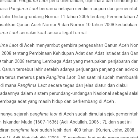
eberadaan
Panglima Laot
perlu dilestarikan, dipelihara dan dilindungi b
 para
Panglima Laot
bersama nelayan sendiri maupun dari pemerintah.
 lahir Undang-undang Nomor 11 tahun 2006 tentang Pemerintahan 
disahkan Qanun Aceh Nomor 9 dan Nomor 10 tahun 2008 kedudukan
lima Laot
semakin kuat secara legal formal.
lima Laot
di Aceh menyambut gembira pengesahan Qanun Aceh No
 2008 tentang Pembinaan Kehidupan Adat dan Adat Istiadat dan Qa
 tahun 2008 tentang Lembaga Adat yang merupakan penjabaran dar
 Qanun tersebut lahir setelah adanya perjuangan panjang dan advok
ra terus menerus para
Panglima Laot
. Dan saat ini sudah membuah
, di mana
Panglima Laot
secara tegas dan jelas diatur dan diakui
adaannya dalam sistem perundang-undangan Nasional sebagai sala
lembaga adat yang masih hidup dan berkembang di Aceh .
rnanya sejarah
panglima laot
di Aceh sudah dimulai sejak pemerinta
n Iskandar Muda (1607-1636) (Adli Abdullah, 2006 : 7), dan saat ini
diran
panglima laot
sudah lebih dari 400 tahun. (Kurien, John, 2008 : 