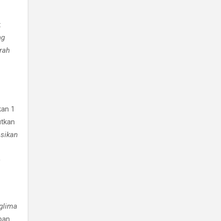
:
ng
rah
kan 1
utkan
sikan
n
glima
pan