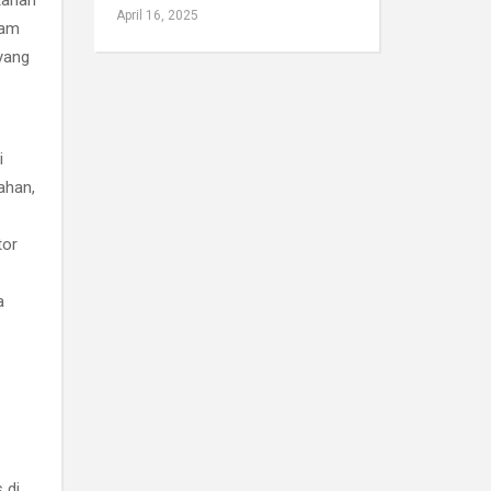
tahan
April 16, 2025
lam
yang
i
ahan,
tor
a
s
di