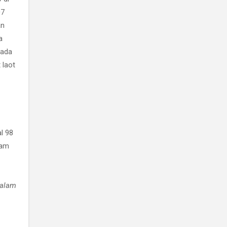
07
an
a
pada
 laot
l 98
lam
 alam