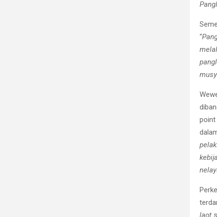
Pangl
Semen
“
Pang
melal
pangl
musya
Wewe
diban
point
dalam
pelak
kebij
nelay
Perke
terda
laot
s