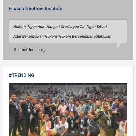
Filosofi Geuthèë Institute
Huk
ô
m Ngon Adat Hanjeut Cre/
Lag
èe
Zat Ngon Sifeut
Adat Bersendikan Huk
ô
m/
Huk
ô
m Bersendikan Kitabullah
Geuthèë Institute,,
#TRENDING