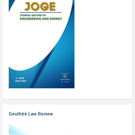
Geuthèë Law Review