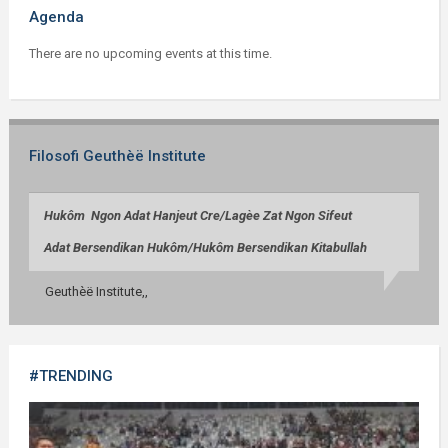
Agenda
There are no upcoming events at this time.
Filosofi Geuthèë Institute
Huk
ô
m Ngon Adat Hanjeut Cre/
Lag
èe
Zat Ngon Sifeut
Adat Bersendikan Huk
ô
m/
Huk
ô
m Bersendikan Kitabullah
Geuthèë Institute,,
#TRENDING