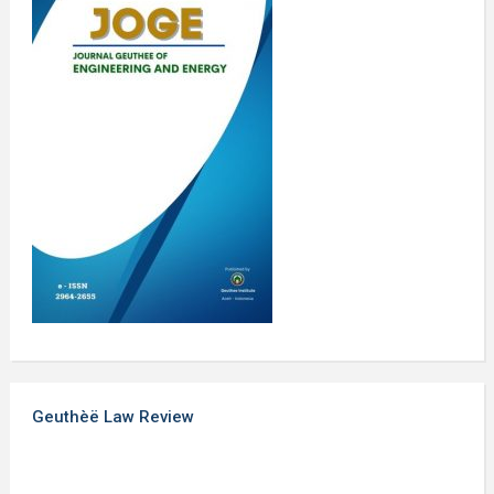
Geuthèë Law Review