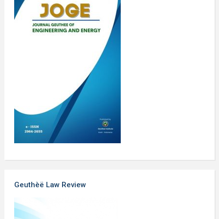
Geuthèë Law Review