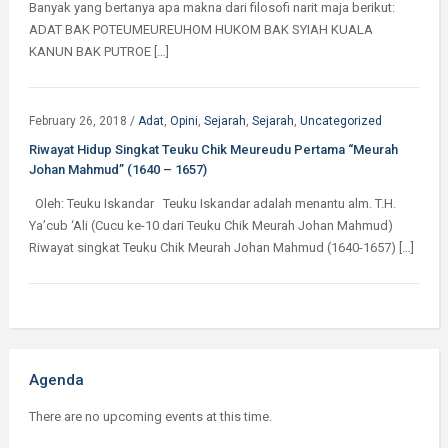
Banyak yang bertanya apa makna dari filosofi narit maja berikut:
ADAT BAK POTEUMEUREUHOM HUKOM BAK SYIAH KUALA
KANUN BAK PUTROE […]
February 26, 2018
/
Adat
,
Opini
,
Sejarah
,
Sejarah
,
Uncategorized
Riwayat Hidup Singkat Teuku Chik Meureudu Pertama “Meurah
Johan Mahmud” (1640 – 1657)
Oleh: Teuku Iskandar Teuku Iskandar adalah menantu alm. T.H.
Ya’cub ‘Ali (Cucu ke-10 dari Teuku Chik Meurah Johan Mahmud)
Riwayat singkat Teuku Chik Meurah Johan Mahmud (1640-1657) […]
Agenda
There are no upcoming events at this time.