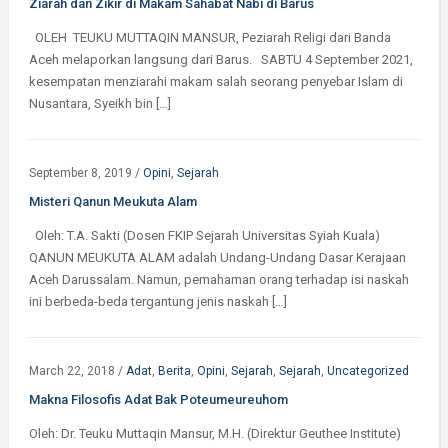
Ziarah dan Zikir di Makam Sahabat Nabi di Barus
OLEH TEUKU MUTTAQIN MANSUR, Peziarah Religi dari Banda
Aceh melaporkan langsung dari Barus. SABTU 4 September 2021,
kesempatan menziarahi makam salah seorang penyebar Islam di
Nusantara, Syeikh bin […]
September 8, 2019
/
Opini
,
Sejarah
Misteri Qanun Meukuta Alam
Oleh: T.A. Sakti (Dosen FKIP Sejarah Universitas Syiah Kuala)
QANUN MEUKUTA ALAM adalah Undang-Undang Dasar Kerajaan
Aceh Darussalam. Namun, pemahaman orang terhadap isi naskah
ini berbeda-beda tergantung jenis naskah […]
March 22, 2018
/
Adat
,
Berita
,
Opini
,
Sejarah
,
Sejarah
,
Uncategorized
Makna Filosofis Adat Bak Poteumeureuhom
Oleh: Dr. Teuku Muttaqin Mansur, M.H. (Direktur Geuthee Institute)