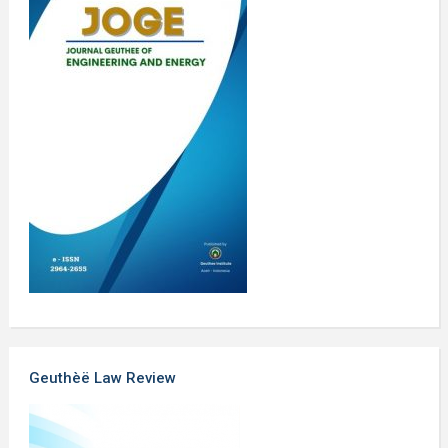
Geuthèë Law Review