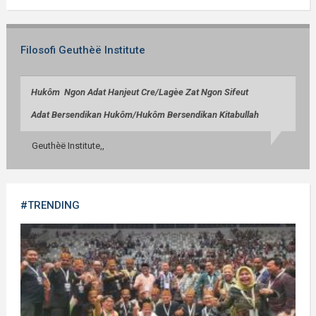
Filosofi Geuthèë Institute
Huk
ô
m Ngon Adat Hanjeut Cre/
Lag
èe
Zat Ngon Sifeut
Adat Bersendikan Huk
ô
m/
Huk
ô
m Bersendikan Kitabullah
Geuthèë Institute,,
#TRENDING