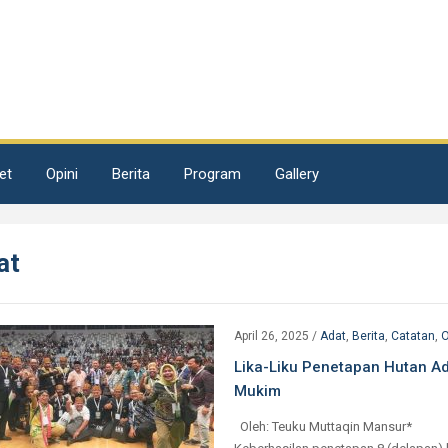
et
Opini
Berita
Program
Gallery
at
April 26, 2025
/
Adat
,
Berita
,
Catatan
,
O
Lika-Liku Penetapan Hutan A
Mukim
Oleh: Teuku Muttaqin Mansur*