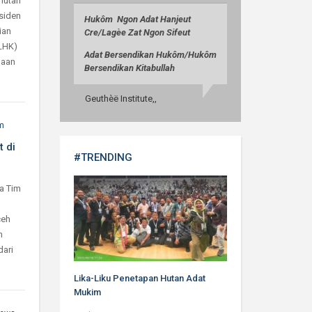
hutan
esiden
Huk
ô
m Ngon Adat Hanjeut
ian
Cre/
Lag
èe
Zat Ngon Sifeut
LHK)
Adat Bersendikan Huk
ô
m/
Huk
ô
m
gaan
Bersendikan Kitabullah
Geuthèë Institute,,
m
 di
#TRENDING
a Tim
ceh
n
dari
Lika-Liku Penetapan Hutan Adat
Mukim