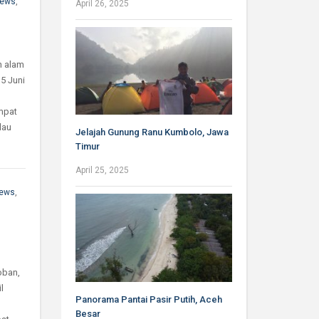
ews
,
April 26, 2025
n alam
15 Juni
empat
lau
Jelajah Gunung Ranu Kumbolo, Jawa
Timur
April 25, 2025
ews
,
oban,
l
Panorama Pantai Pasir Putih, Aceh
Besar