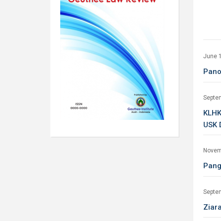
June 
Pano
Septe
KLHK
USK 
Novem
Pang
Septe
Ziar