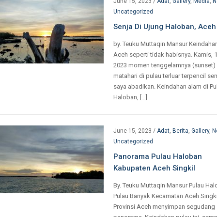
June 15, 2023
/
Adat
,
Gallery
,
Media
,
N
Uncategorized
Senja Di Ujung Haloban, Aceh
by. Teuku Muttaqin Mansur Keindaha
Aceh seperti tidak habisnya. Kamis, 
2023 momen tenggelamnya (sunset)
matahari di pulau terluar terpencil s
saya abadikan. Keindahan alam di Pu
Haloban, […]
June 15, 2023
/
Adat
,
Berita
,
Gallery
,
N
Uncategorized
Panorama Pulau Haloban
Kabupaten Aceh Singkil
By. Teuku Muttaqin Mansur Pulau Hal
Pulau Banyak Kecamatan Aceh Singki
Provinsi Aceh menyimpan segudang