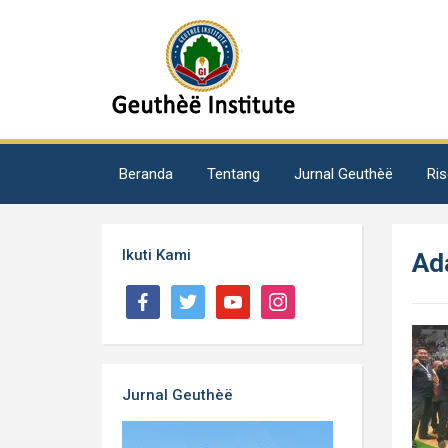
Beranda
Tentang
Jurnal Geuthèë
Ris
Ikuti Kami
Ad
Jurnal Geuthèë