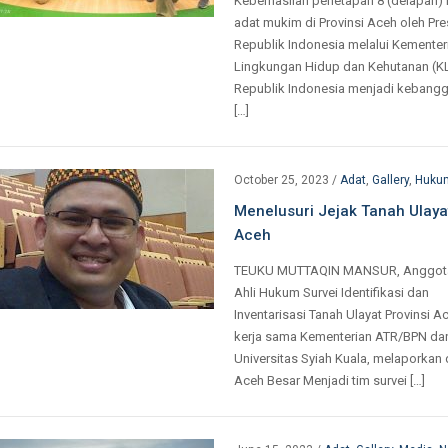
Keberhasilan penetapan 8 (delapan) 
adat mukim di Provinsi Aceh oleh Pr
Republik Indonesia melalui Kementer
Lingkungan Hidup dan Kehutanan (K
Republik Indonesia menjadi kebang
[…]
October 25, 2023
/
Adat
,
Gallery
,
Huku
Menelusuri Jejak Tanah Ulayat
Aceh
TEUKU MUTTAQIN MANSUR, Anggot
Ahli Hukum Survei Identifikasi dan
Inventarisasi Tanah Ulayat Provinsi A
kerja sama Kementerian ATR/BPN da
Universitas Syiah Kuala, melaporkan 
Aceh Besar Menjadi tim survei […]