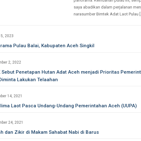
panorama. Keindahan pulau ini, sem
saya abadikan dalam perjalanan men
narasumber Bimtek Adat Laot Pulau [
15, 2023
rama Pulau Balai, Kabupaten Aceh Singkil
mber 2, 2022
 Sebut Penetapan Hutan Adat Aceh menjadi Prioritas Pemerint
Diminta Lakukan Telaahan
ber 14, 2021
lima Laot Pasca Undang-Undang Pemerintahan Aceh (UUPA)
mber 24, 2021
ah dan Zikir di Makam Sahabat Nabi di Barus