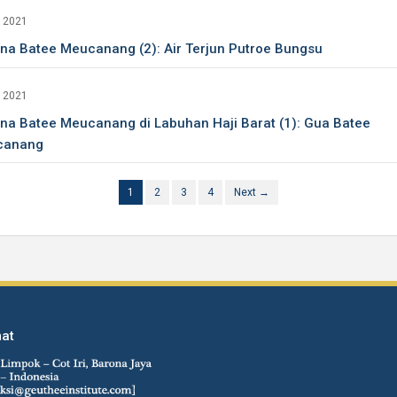
, 2021
na Batee Meucanang (2): Air Terjun Putroe Bungsu
, 2021
na Batee Meucanang di Labuhan Haji Barat (1): Gua Batee
canang
1
2
3
4
Next →
at