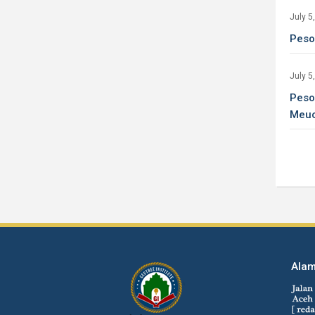
July 5
Peso
July 5
Peso
Meu
Alam