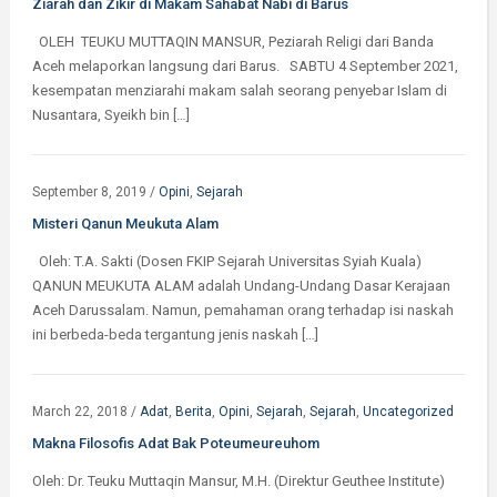
Ziarah dan Zikir di Makam Sahabat Nabi di Barus
OLEH TEUKU MUTTAQIN MANSUR, Peziarah Religi dari Banda
Aceh melaporkan langsung dari Barus. SABTU 4 September 2021,
kesempatan menziarahi makam salah seorang penyebar Islam di
Nusantara, Syeikh bin […]
September 8, 2019
/
Opini
,
Sejarah
Misteri Qanun Meukuta Alam
Oleh: T.A. Sakti (Dosen FKIP Sejarah Universitas Syiah Kuala)
QANUN MEUKUTA ALAM adalah Undang-Undang Dasar Kerajaan
Aceh Darussalam. Namun, pemahaman orang terhadap isi naskah
ini berbeda-beda tergantung jenis naskah […]
March 22, 2018
/
Adat
,
Berita
,
Opini
,
Sejarah
,
Sejarah
,
Uncategorized
Makna Filosofis Adat Bak Poteumeureuhom
Oleh: Dr. Teuku Muttaqin Mansur, M.H. (Direktur Geuthee Institute)