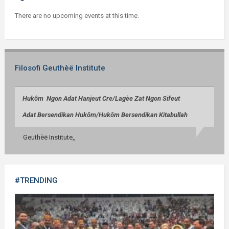
There are no upcoming events at this time.
Filosofi Geuthèë Institute
Huk
ô
m Ngon Adat Hanjeut Cre/
Lag
èe
Zat Ngon Sifeut
Adat Bersendikan Huk
ô
m/
Huk
ô
m Bersendikan Kitabullah
Geuthèë Institute,,
#TRENDING