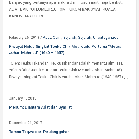
Banyak yang bertanya apa makna dari filosofi narit maja berikut:
ADAT BAK POTEUMEUREUHOM HUKOM BAK SYIAH KUALA
KANUN BAK PUTROE […]
February 26, 2018
/
Adat
,
Opini
,
Sejarah
,
Sejarah
,
Uncategorized
Riwayat Hidup Singkat Teuku Chik Meureudu Pertama “Meurah
Johan Mahmud” (1640 – 1657)
Oleh: Teuku Iskandar Teuku Iskandar adalah menantu alm. T.H.
Ya’cub ‘Ali (Cucu ke-10 dari Teuku Chik Meurah Johan Mahmud)
Riwayat singkat Teuku Chik Meurah Johan Mahmud (1640-1657) […]
January 1, 2018
Mesum; Diantara Adat dan Syari’at
December 31, 2017
Taman Taqwa dari Peulanggahan