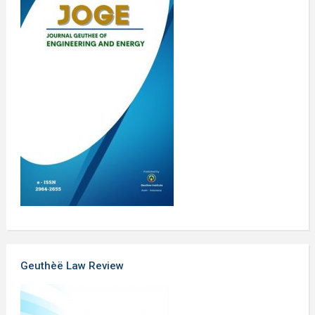
Geuthèë Law Review