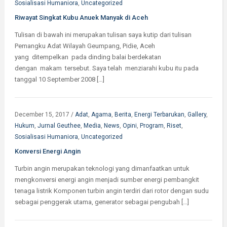
Sosialisasi Humaniora
,
Uncategorized
Riwayat Singkat Kubu Anuek Manyak di Aceh
Tulisan di bawah ini merupakan tulisan saya kutip dari tulisan
Pemangku Adat Wilayah Geumpang, Pidie, Aceh
yang ditempelkan pada dinding balai berdekatan
dengan makam tersebut. Saya telah menziarahi kubu itu pada
tanggal 10 September 2008 […]
December 15, 2017
/
Adat
,
Agama
,
Berita
,
Energi Terbarukan
,
Gallery
,
Hukum
,
Jurnal Geuthee
,
Media
,
News
,
Opini
,
Program
,
Riset
,
Sosialisasi Humaniora
,
Uncategorized
Konversi Energi Angin
Turbin angin merupakan teknologi yang dimanfaatkan untuk
mengkonversi energi angin menjadi sumber energi pembangkit
tenaga listrik Komponen turbin angin terdiri dari rotor dengan sudu
sebagai penggerak utama, generator sebagai pengubah […]