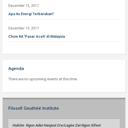
December 15, 2017
Apa itu Energi Terbarukan?
December 15, 2017
Chow Kit ‘Pasar Aceh’ di Malaysia
Agenda
There are no upcoming events at this time.
Filosofi Geuthèë Institute
Huk
ô
m Ngon Adat Hanjeut Cre/
Lag
èe
Zat Ngon Sifeut