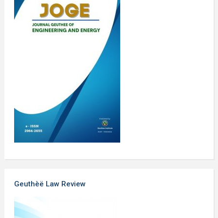
Geuthèë Law Review