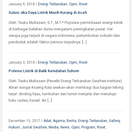
January 9, 2018
/
Energi Terbarukan
,
Opini
,
Riset
Solusi Jika Daya Listrik Masih Kurang di Aceh
Oleh: Teuku Multazam, S.T., M.T.* Populasi permintaaan energi listrik
di berbagai belahan dunia mengalami peningkatan pesat. Hal
serupa juga terjadi di negara Indonesia, pertumbuhan industri dan
penduduk adalah faktor pemicu terjadinya. […]
January 3, 2018
/
Energi Terbarukan
,
Opini
,
Riset
Potensi Listrik di Balik Keindahan Suhom
Oleh: Teuku Multazam (Peneliti Energi Terbarukan Geuthee Institute)
Aliran sungai Krueng Kala seakan-akan membagi dua bagian tebing
terjal. dinding hijau, tumbuhan dan lumut menjalar dan menutupi
batu cadas, basah. Air […]
December 15, 2017
/
Adat
,
Agama
,
Berita
,
Energi Terbarukan
,
Gallery
,
Hukum
,
Jurnal Geuthee
,
Media
,
News
,
Opini
,
Program
,
Riset
,