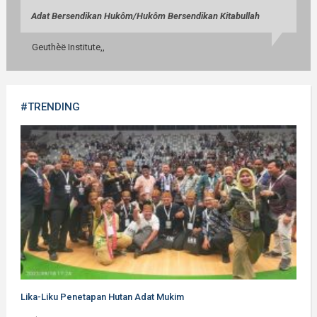
Adat Bersendikan Huk
ô
m/
Huk
ô
m Bersendikan Kitabullah
Geuthèë Institute,,
#TRENDING
Lika-Liku Penetapan Hutan Adat Mukim